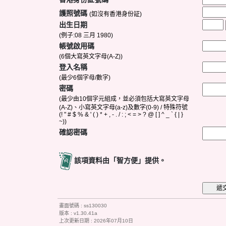
(! " # $ % & ' ( ) * + , - . / : ; < = > ? @ [ ] ^ _ ` { | }
版本 :
上次更新日期 :